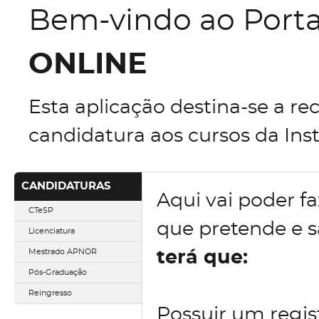
Bem-vindo ao Port
ONLINE
Esta aplicação destina-se a re
candidatura aos cursos da Inst
CANDIDATURAS
Aqui vai poder fa
CTeSP
que pretende e 
Licenciatura
Mestrado APNOR
terá que:
Pós-Graduação
Reingresso
Possuir um regist