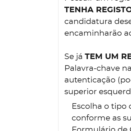
TENHA REGIST
candidatura des
encaminharão ao 
Se já
TEM UM R
Palavra-chave na
autenticação (po
superior esquerd
Escolha o tipo
conforme as su
Formulário de 