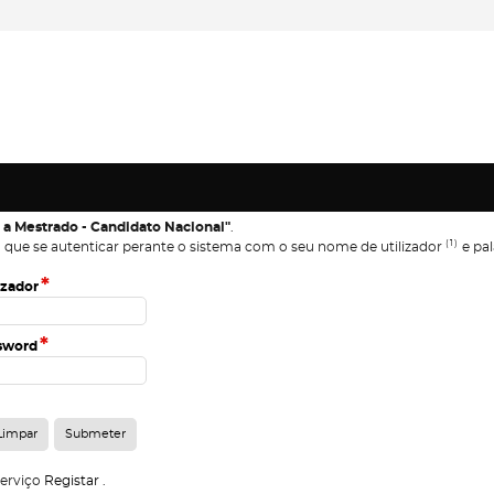
 a Mestrado - Candidato Nacional"
.
(1)
 que se autenticar perante o sistema com o seu nome de utilizador
e pal
*
izador
*
sword
serviço
Registar
.