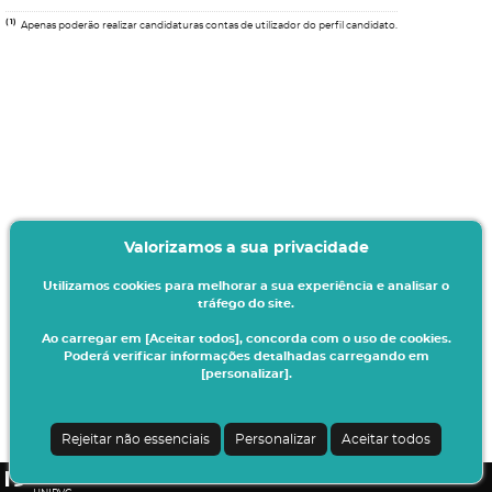
(1)
Apenas poderão realizar candidaturas contas de utilizador do perfil candidato.
Valorizamos a sua privacidade
Utilizamos cookies para melhorar a sua experiência e analisar o
tráfego do site.
Ao carregar em [Aceitar todos], concorda com o uso de cookies.
Poderá verificar informações detalhadas carregando em
[personalizar].
Termos & Condições
Ao iniciar este processo está a indicar à instituição o seu interesse em efetuar a
sua matrícula/inscrição no presente ano letivo.
Rejeitar não essenciais
Personalizar
Aceitar todos
Todos os dados introduzidos serão da sua responsabilidade.
CSSnet - Aplicacao Web | v24.0.7-3 (24.0.6-8)
|