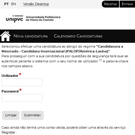
PT
EN
Versão Desktop
Registar
Entrar
Nova candidatura
Calendário Candidaturas
Selecionou efetuar uma candidatura ao abrigo do regime
"Candidatura a
Mestrado - Candidato Internacional (PALOP/América-Latina)"
.
Para prosseguir com a sua candidatura por questões de segurança terá que se
(1)
autenticar perante o sistema com o seu nome de utilizador
e palavra-chave
nos campos abaixo.
*
Utilizador
*
Password
Caso ainda não tenha uma conta válida, poderá obter uma através do serviço
Registar
.