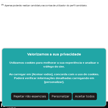
(1)
Apenas poderão realizar candidaturas contas de utilizador do perfil candidato.
Valorizamos a sua privacidade
Utilizamos cookies para melhorar a sua experiência e analisar o
tráfego do site.
Ao carregar em [Aceitar todos], concorda com o uso de cookies.
Poderá verificar informações detalhadas carregando em
[personalizar].
Termos & Condições
Ao iniciar este processo está a indicar à instituição o seu interesse em efetuar a
sua matrícula/inscrição no presente ano letivo.
Rejeitar não essenciais
Personalizar
Aceitar todos
Todos os dados introduzidos serão da sua responsabilidade.
CSSnet - Aplicacao Web | v24.0.7-3 (24.0.6-8)
|