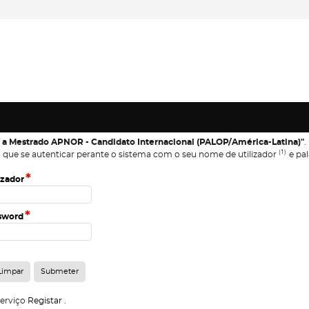
 a Mestrado APNOR - Candidato Internacional (PALOP/América-Latina)"
.
(1)
 que se autenticar perante o sistema com o seu nome de utilizador
e pal
*
izador
*
sword
serviço
Registar
.