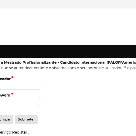
 a Mestrado Profissionalizante - Candidato Internacional (PALOP/Améric
(1)
 que se autenticar perante o sistema com o seu nome de utilizador
e pal
*
izador
*
sword
serviço
Registar
.