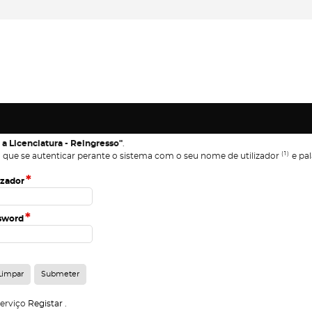
 a Licenciatura - Reingresso"
.
(1)
 que se autenticar perante o sistema com o seu nome de utilizador
e pal
*
izador
*
sword
serviço
Registar
.