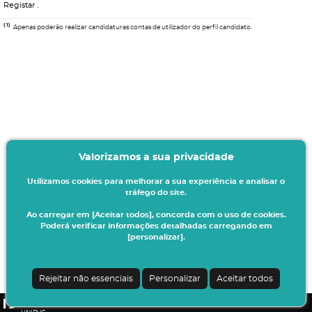
Registar
.
(1)
Apenas poderão realizar candidaturas contas de utilizador do perfil candidato.
Valorizamos a sua privacidade
Utilizamos cookies para melhorar a sua experiência e analisar o
tráfego do site.
Ao carregar em [Aceitar todos], concorda com o uso de cookies.
Poderá verificar informações detalhadas carregando em
[personalizar].
Termos & Condições
Ao iniciar este processo está a indicar à instituição o seu interesse em efetuar a
sua matrícula/inscrição no presente ano letivo.
Rejeitar não essenciais
Personalizar
Aceitar todos
Todos os dados introduzidos serão da sua responsabilidade.
CSSnet - Aplicacao Web | v24.0.7-3 (24.0.6-8)
|