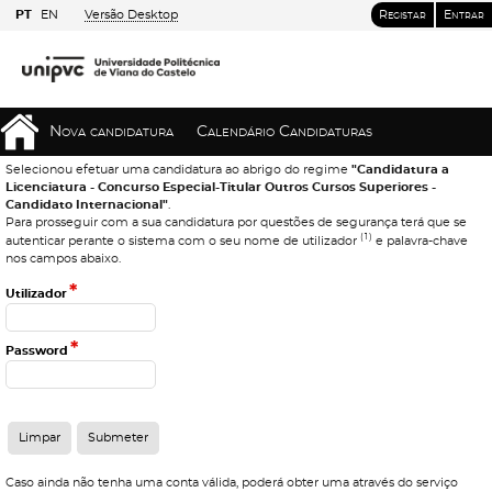
PT
EN
Versão Desktop
Registar
Entrar
Nova candidatura
Calendário Candidaturas
Selecionou efetuar uma candidatura ao abrigo do regime
"Candidatura a
Licenciatura - Concurso Especial-Titular Outros Cursos Superiores -
Candidato Internacional"
.
Para prosseguir com a sua candidatura por questões de segurança terá que se
(1)
autenticar perante o sistema com o seu nome de utilizador
e palavra-chave
nos campos abaixo.
*
Utilizador
*
Password
Caso ainda não tenha uma conta válida, poderá obter uma através do serviço