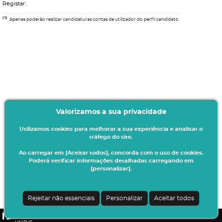
Registar
.
(1)
Apenas poderão realizar candidaturas contas de utilizador do perfil candidato.
Valorizamos a sua privacidade
Utilizamos cookies para melhorar a sua experiência e analisar o
tráfego do site.
Ao carregar em [Aceitar todos], concorda com o uso de cookies.
Poderá verificar informações detalhadas carregando em
[personalizar].
Termos & Condições
Ao iniciar este processo está a indicar à instituição o seu interesse em efetuar a
sua matrícula/inscrição no presente ano letivo.
Rejeitar não essenciais
Personalizar
Aceitar todos
Todos os dados introduzidos serão da sua responsabilidade.
CSSnet - Aplicacao Web | v24.0.7-3 (24.0.6-8)
|