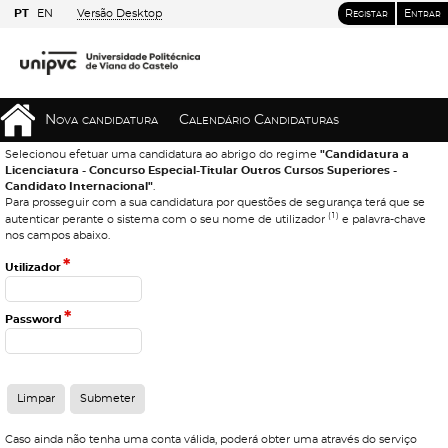
PT
EN
Versão Desktop
Registar
Entrar
Nova candidatura
Calendário Candidaturas
Selecionou efetuar uma candidatura ao abrigo do regime
"Candidatura a
Licenciatura - Concurso Especial-Titular Outros Cursos Superiores -
Candidato Internacional"
.
Para prosseguir com a sua candidatura por questões de segurança terá que se
(1)
autenticar perante o sistema com o seu nome de utilizador
e palavra-chave
nos campos abaixo.
*
Utilizador
*
Password
Caso ainda não tenha uma conta válida, poderá obter uma através do serviço