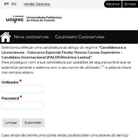
PT
EN
Versão Desktop
Registar
Entrar
Nova candidatura
Calendário Candidaturas
Selecionou efetuar uma candidatura ao abrigo do regime
"Candidatura a
Licenciatura - Concurso Especial-Titular Outros Cursos Superiores -
Candidato Internacional (PALOP/América-Latina)"
.
Para prosseguir com a sua candidatura por questões de segurança terá que se
(1)
autenticar perante o sistema com o seu nome de utilizador
e palavra-chave
nos campos abaixo.
*
Utilizador
*
Password
Caso ainda não tenha uma conta válida, poderá obter uma através do serviço