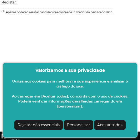
Registar
.
(1)
Apenas poderão realizar candidaturas contas de utilizador do perfil candidato.
Valorizamos a sua privacidade
Utilizamos cookies para melhorar a sua experiência e analisar o
tráfego do site.
Ao carregar em [Aceitar todos], concorda com o uso de cookies.
Poderá verificar informações detalhadas carregando em
[personalizar].
Termos & Condições
Ao iniciar este processo está a indicar à instituição o seu interesse em efetuar a
sua matrícula/inscrição no presente ano letivo.
Rejeitar não essenciais
Personalizar
Aceitar todos
Todos os dados introduzidos serão da sua responsabilidade.
CSSnet - Aplicacao Web | v24.0.7-3 (24.0.6-8)
|