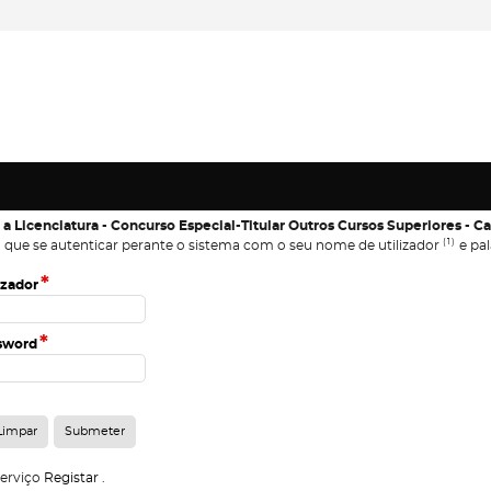
 a Licenciatura - Concurso Especial-Titular Outros Cursos Superiores - 
(1)
 que se autenticar perante o sistema com o seu nome de utilizador
e pal
*
izador
*
sword
serviço
Registar
.