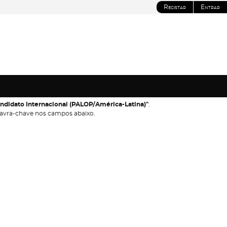
Registar
Entrar
Candidato Internacional (PALOP/América-Latina)"
.
avra-chave nos campos abaixo.