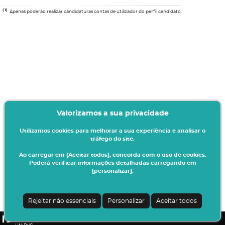
(1)
Apenas poderão realizar candidaturas contas de utilizador do perfil candidato.
Valorizamos a sua privacidade
Utilizamos cookies para melhorar a sua experiência e analisar o
tráfego do site.
Ao carregar em [Aceitar todos], concorda com o uso de cookies.
Poderá verificar informações detalhadas carregando em
[personalizar].
Termos & Condições
Ao iniciar este processo está a indicar à instituição o seu interesse em efetuar a
sua matrícula/inscrição no presente ano letivo.
Rejeitar não essenciais
Personalizar
Aceitar todos
Todos os dados introduzidos serão da sua responsabilidade.
CSSnet - Aplicacao Web | v24.0.7-3 (24.0.6-8)
|