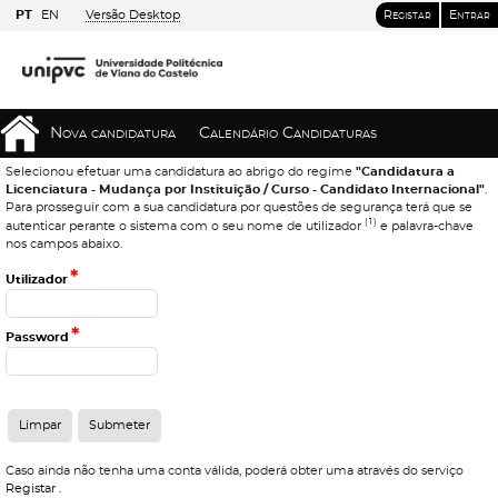
PT
EN
Versão Desktop
Registar
Entrar
Nova candidatura
Calendário Candidaturas
Selecionou efetuar uma candidatura ao abrigo do regime
"Candidatura a
Licenciatura - Mudança por Instituição / Curso - Candidato Internacional"
.
Para prosseguir com a sua candidatura por questões de segurança terá que se
(1)
autenticar perante o sistema com o seu nome de utilizador
e palavra-chave
nos campos abaixo.
*
Utilizador
*
Password
Caso ainda não tenha uma conta válida, poderá obter uma através do serviço
Registar
.