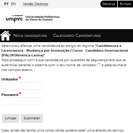
PT
EN
Versão Desktop
Registar
Entrar
Nova candidatura
Calendário Candidaturas
Selecionou efetuar uma candidatura ao abrigo do regime
"Candidatura a
Licenciatura - Mudança por Instituição / Curso - Candidato Internacional
(PALOP/América-Latina)"
.
Para prosseguir com a sua candidatura por questões de segurança terá que se
(1)
autenticar perante o sistema com o seu nome de utilizador
e palavra-chave
nos campos abaixo.
*
Utilizador
*
Password
Caso ainda não tenha uma conta válida, poderá obter uma através do serviço