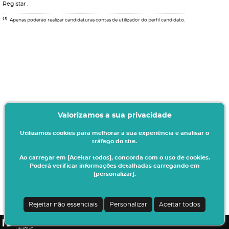
Registar
.
(1)
Apenas poderão realizar candidaturas contas de utilizador do perfil candidato.
Valorizamos a sua privacidade
Utilizamos cookies para melhorar a sua experiência e analisar o
tráfego do site.
Ao carregar em [Aceitar todos], concorda com o uso de cookies.
Poderá verificar informações detalhadas carregando em
[personalizar].
Termos & Condições
Ao iniciar este processo está a indicar à instituição o seu interesse em efetuar a
sua matrícula/inscrição no presente ano letivo.
Rejeitar não essenciais
Personalizar
Aceitar todos
Todos os dados introduzidos serão da sua responsabilidade.
CSSnet - Aplicacao Web | v24.0.7-3 (24.0.6-8)
|