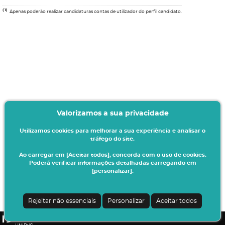
(1)
Apenas poderão realizar candidaturas contas de utilizador do perfil candidato.
Valorizamos a sua privacidade
Utilizamos cookies para melhorar a sua experiência e analisar o
tráfego do site.
Ao carregar em [Aceitar todos], concorda com o uso de cookies.
Poderá verificar informações detalhadas carregando em
[personalizar].
Termos & Condições
Ao iniciar este processo está a indicar à instituição o seu interesse em efetuar a
sua matrícula/inscrição no presente ano letivo.
Rejeitar não essenciais
Personalizar
Aceitar todos
Todos os dados introduzidos serão da sua responsabilidade.
CSSnet - Aplicacao Web | v24.0.7-3 (24.0.6-8)
|