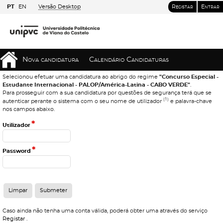
PT
EN
Versão Desktop
Registar
Entrar
Nova candidatura
Calendário Candidaturas
Selecionou efetuar uma candidatura ao abrigo do regime
"Concurso Especial -
Estudante Internacional - PALOP/América-Latina - CABO VERDE"
.
Para prosseguir com a sua candidatura por questões de segurança terá que se
(1)
autenticar perante o sistema com o seu nome de utilizador
e palavra-chave
nos campos abaixo.
*
Utilizador
*
Password
Caso ainda não tenha uma conta válida, poderá obter uma através do serviço
Registar
.