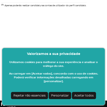
(1)
Apenas poderão realizar candidaturas contas de utilizador do perfil candidato.
Valorizamos a sua privacidade
Utilizamos cookies para melhorar a sua experiência e analisar o
tráfego do site.
Ao carregar em [Aceitar todos], concorda com o uso de cookies.
Poderá verificar informações detalhadas carregando em
[personalizar].
Termos & Condições
Ao iniciar este processo está a indicar à instituição o seu interesse em efetuar a
sua matrícula/inscrição no presente ano letivo.
Rejeitar não essenciais
Personalizar
Aceitar todos
Todos os dados introduzidos serão da sua responsabilidade.
CSSnet - Aplicacao Web | v24.0.7-3 (24.0.6-8)
|