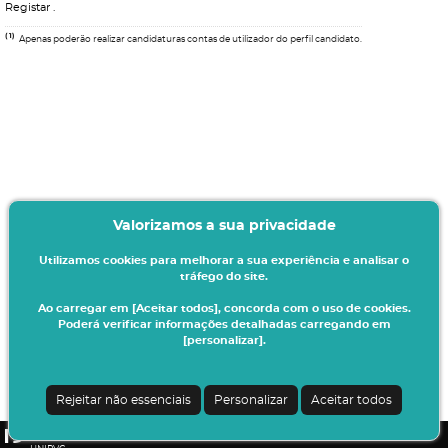
Registar
.
(1)
Apenas poderão realizar candidaturas contas de utilizador do perfil candidato.
Valorizamos a sua privacidade
Utilizamos cookies para melhorar a sua experiência e analisar o
tráfego do site.
Ao carregar em [Aceitar todos], concorda com o uso de cookies.
Poderá verificar informações detalhadas carregando em
[personalizar].
Termos & Condições
Ao iniciar este processo está a indicar à instituição o seu interesse em efetuar a
sua matrícula/inscrição no presente ano letivo.
Rejeitar não essenciais
Personalizar
Aceitar todos
Todos os dados introduzidos serão da sua responsabilidade.
CSSnet - Aplicacao Web | v24.0.7-3 (24.0.6-8)
|