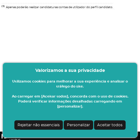
(1)
Apenas poderão realizar candidaturas contas de utilizador do perfil candidato.
Valorizamos a sua privacidade
Utilizamos cookies para melhorar a sua experiência e analisar o
tráfego do site.
Ao carregar em [Aceitar todos], concorda com o uso de cookies.
Poderá verificar informações detalhadas carregando em
[personalizar].
Termos & Condições
Ao iniciar este processo está a indicar à instituição o seu interesse em efetuar a
sua matrícula/inscrição no presente ano letivo.
Rejeitar não essenciais
Personalizar
Aceitar todos
Todos os dados introduzidos serão da sua responsabilidade.
CSSnet - Aplicacao Web | v24.0.7-3 (24.0.6-8)
|