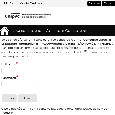
PT
EN
Versão Desktop
Registar
Entrar
Nova candidatura
Calendário Candidaturas
Selecionou efetuar uma candidatura ao abrigo do regime
"Concurso Especial -
Estudante Internacional - PALOP/América-Latina - SÃO TOMÉ E PRÍNCIPE"
.
Para prosseguir com a sua candidatura por questões de segurança terá que se
(1)
autenticar perante o sistema com o seu nome de utilizador
e palavra-chave
nos campos abaixo.
*
Utilizador
*
Password
Caso ainda não tenha uma conta válida, poderá obter uma através do serviço
Registar
.