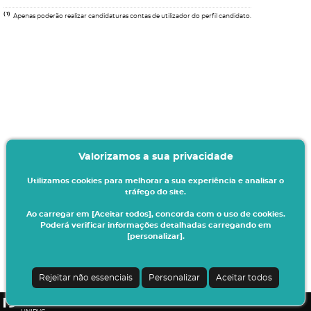
(1)
Apenas poderão realizar candidaturas contas de utilizador do perfil candidato.
Valorizamos a sua privacidade
Utilizamos cookies para melhorar a sua experiência e analisar o
tráfego do site.
Ao carregar em [Aceitar todos], concorda com o uso de cookies.
Poderá verificar informações detalhadas carregando em
[personalizar].
Termos & Condições
Ao iniciar este processo está a indicar à instituição o seu interesse em efetuar a
sua matrícula/inscrição no presente ano letivo.
Rejeitar não essenciais
Personalizar
Aceitar todos
Todos os dados introduzidos serão da sua responsabilidade.
CSSnet - Aplicacao Web | v24.0.7-3 (24.0.6-8)
|