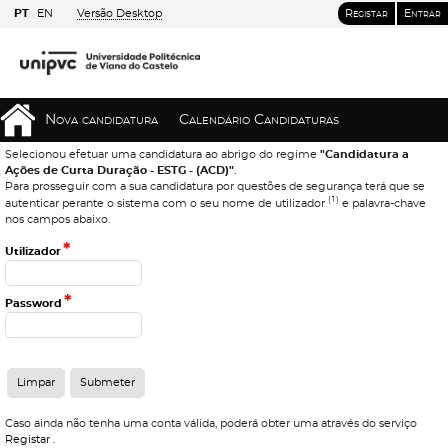
PT
EN
Versão Desktop
Registar
Entrar
Nova candidatura
Calendário Candidaturas
Selecionou efetuar uma candidatura ao abrigo do regime
"Candidatura a
Ações de Curta Duração - ESTG - (ACD)"
.
Para prosseguir com a sua candidatura por questões de segurança terá que se
(1)
autenticar perante o sistema com o seu nome de utilizador
e palavra-chave
nos campos abaixo.
*
Utilizador
*
Password
Caso ainda não tenha uma conta válida, poderá obter uma através do serviço
Registar
.