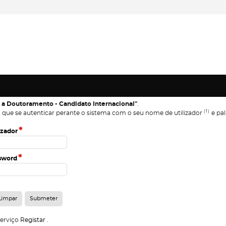
 a Doutoramento - Candidato Internacional"
.
(1)
 que se autenticar perante o sistema com o seu nome de utilizador
e pal
*
izador
*
sword
serviço
Registar
.