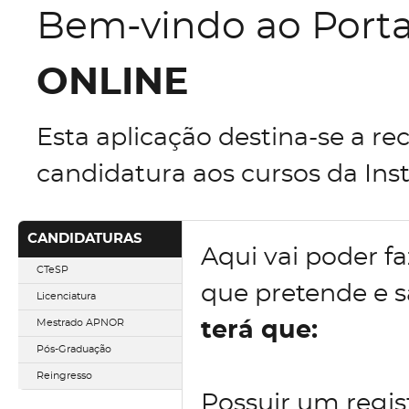
Bem-vindo ao Port
ONLINE
Esta aplicação destina-se a re
candidatura aos cursos da Inst
CANDIDATURAS
Aqui vai poder fa
CTeSP
que pretende e 
Licenciatura
Mestrado APNOR
terá que:
Pós-Graduação
Reingresso
Possuir um regist