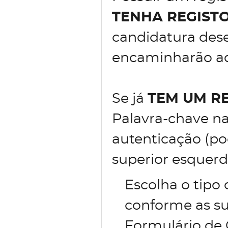
TENHA REGIST
candidatura des
encaminharão ao 
Se já
TEM UM R
Palavra-chave na
autenticação (po
superior esquerd
Escolha o tipo
conforme as su
Formulário de 