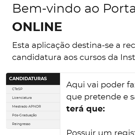
Bem-vindo ao Port
ONLINE
Esta aplicação destina-se a re
candidatura aos cursos da Inst
CANDIDATURAS
Aqui vai poder fa
CTeSP
que pretende e 
Licenciatura
Mestrado APNOR
terá que:
Pós-Graduação
Reingresso
Possuir um regist