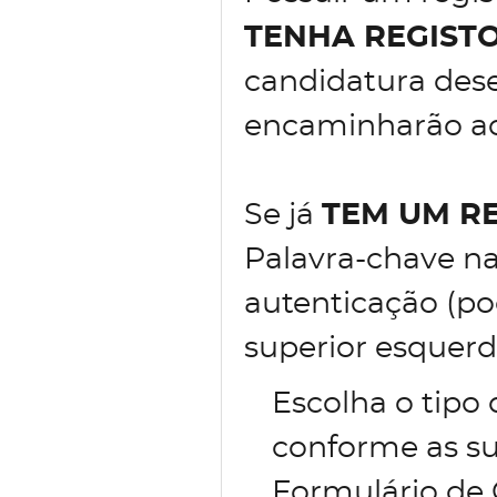
TENHA REGIST
candidatura des
encaminharão ao 
Se já
TEM UM R
Palavra-chave na
autenticação (po
superior esquerd
Escolha o tipo
conforme as su
Formulário de 