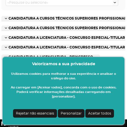
CANDIDATURA A CURSOS TÉCNICOS SUPERIORES PROFISSIONAIS 
CANDIDATURA A CURSOS TÉCNICOS SUPERIORES PROFISSIONAIS
CANDIDATURA A LICENCIATURA - CONCURSO ESPECIAL-TITULAR 
CANDIDATURA A LICENCIATURA - CONCURSO ESPECIAL-TITULAR
CANDIDATURA A LICENCIATURA - REINGRESSO
Valorizamos a sua privacidade
Utilizamos cookies para melhorar a sua experiência e analisar o
tráfego do site.
Ao carregar em [Aceitar todos], concorda com o uso de cookies.
Poderá verificar informações detalhadas carregando em
[personalizar].
Termos & Condições
Ao iniciar este processo está a indicar à instituição o seu interesse em efetuar a
sua matrícula/inscrição no presente ano letivo.
Rejeitar não essenciais
Personalizar
Aceitar todos
Todos os dados introduzidos serão da sua responsabilidade.
CSSnet - Aplicacao Web | v24.0.7-3 (24.0.6-8)
|