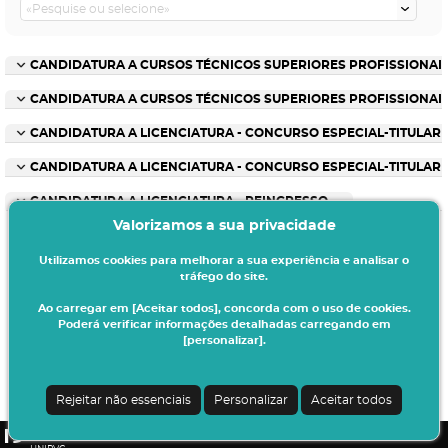
CANDIDATURA A CURSOS TÉCNICOS SUPERIORES PROFISSIONAIS 
CANDIDATURA A CURSOS TÉCNICOS SUPERIORES PROFISSIONAIS
CANDIDATURA A LICENCIATURA - CONCURSO ESPECIAL-TITULAR 
CANDIDATURA A LICENCIATURA - CONCURSO ESPECIAL-TITULAR
CANDIDATURA A LICENCIATURA - REINGRESSO
Valorizamos a sua privacidade
Utilizamos cookies para melhorar a sua experiência e analisar o
tráfego do site.
Ao carregar em [Aceitar todos], concorda com o uso de cookies.
Poderá verificar informações detalhadas carregando em
[personalizar].
Termos & Condições
Ao iniciar este processo está a indicar à instituição o seu interesse em efetuar a
sua matrícula/inscrição no presente ano letivo.
Rejeitar não essenciais
Personalizar
Aceitar todos
Todos os dados introduzidos serão da sua responsabilidade.
CSSnet - Aplicacao Web | v24.0.7-3 (24.0.6-8)
|