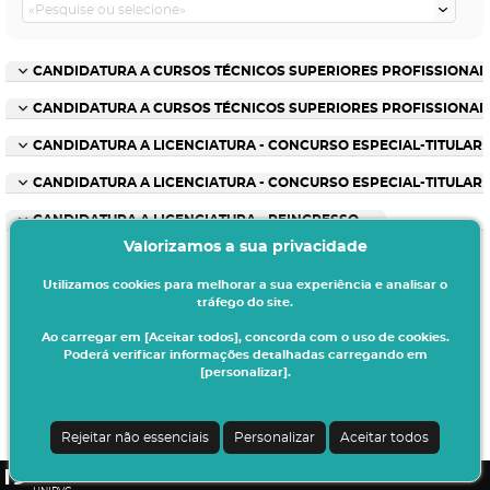
CANDIDATURA A CURSOS TÉCNICOS SUPERIORES PROFISSIONAIS 
CANDIDATURA A CURSOS TÉCNICOS SUPERIORES PROFISSIONAIS
CANDIDATURA A LICENCIATURA - CONCURSO ESPECIAL-TITULAR 
CANDIDATURA A LICENCIATURA - CONCURSO ESPECIAL-TITULAR
CANDIDATURA A LICENCIATURA - REINGRESSO
Valorizamos a sua privacidade
Utilizamos cookies para melhorar a sua experiência e analisar o
tráfego do site.
Ao carregar em [Aceitar todos], concorda com o uso de cookies.
Poderá verificar informações detalhadas carregando em
[personalizar].
Termos & Condições
Ao iniciar este processo está a indicar à instituição o seu interesse em efetuar a
sua matrícula/inscrição no presente ano letivo.
Rejeitar não essenciais
Personalizar
Aceitar todos
Todos os dados introduzidos serão da sua responsabilidade.
CSSnet - Aplicacao Web | v24.0.7-3 (24.0.6-8)
|