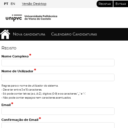
PT
EN
Versão Desktop
Registar
Entrar
Nova candidatura
Calendário Candidaturas
R
e
g
i
s
t
o
*
Nome Completo
*
Nome de Utilizador
Regras para o nome de utilizador do sistema.
- Deve ter entre 3 e 15 caracteres.
- Só pode conter letras (a-z, A-Z), dígitos (0-9) e os caracteres "_" e "-".
- Não pode conter espaços nem caracteres acentuados.
*
Email
*
Confirmação de Email