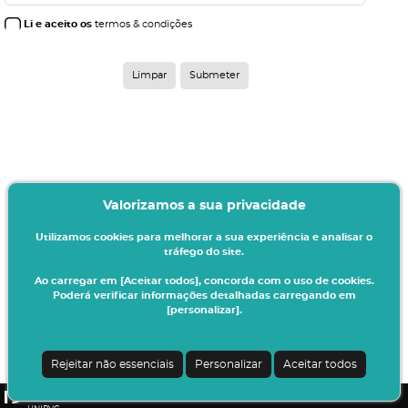
Li e aceito os
termos & condições
Valorizamos a sua privacidade
Utilizamos cookies para melhorar a sua experiência e analisar o
tráfego do site.
Ao carregar em [Aceitar todos], concorda com o uso de cookies.
Poderá verificar informações detalhadas carregando em
[personalizar].
Termos & Condições
Ao iniciar este processo está a indicar à instituição o seu interesse em efetuar a
sua matrícula/inscrição no presente ano letivo.
Rejeitar não essenciais
Personalizar
Aceitar todos
Todos os dados introduzidos serão da sua responsabilidade.
CSSnet - Aplicacao Web | v24.0.7-3 (24.0.6-8)
|