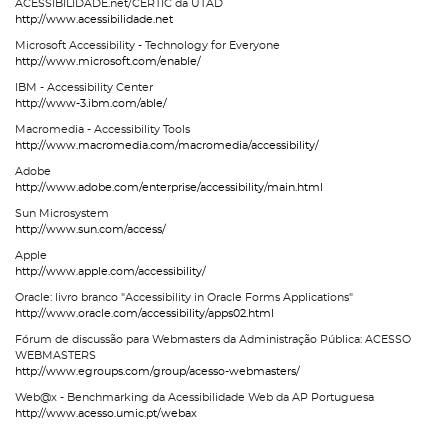
ACESSIBILIDADE.net/CERTIC da UTAD
http://www.acessibilidade.net
Microsoft Accessibility - Technology for Everyone
http://www.microsoft.com/enable/
IBM - Accessibility Center
http://www-3.ibm.com/able/
Macromedia - Accessibility Tools
http://www.macromedia.com/macromedia/accessibility/
Adobe
http://www.adobe.com/enterprise/accessibility/main.html
Sun Microsystem
http://www.sun.com/access/
Apple
http://www.apple.com/accessibility/
Oracle: livro branco "Accessibility in Oracle Forms Applications"
http://www.oracle.com/accessibility/apps02.html
Fórum de discussão para Webmasters da Administração Pública: ACESSO
WEBMASTERS
http://www.egroups.com/group/acesso-webmasters/
Web@x - Benchmarking da Acessibilidade Web da AP Portuguesa
http://www.acesso.umic.pt/webax