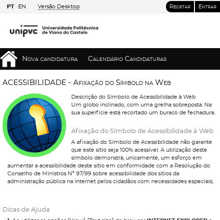
PT
EN
Versão Desktop
Registar
Entrar
Nova candidatura
Calendário Candidaturas
A
C
E
S
S
I
B
I
L
I
D
A
D
E
-
A
f
i
x
a
ç
ã
o
d
o
S
í
m
b
o
l
o
n
a
W
e
b
Descrição do Símbolo de Acessibilidade à Web
Um globo inclinado, com uma grelha sobreposta. Na
sua superfície está recortado um buraco de fechadura.
Afixação do Símbolo de Acessibilidade à Web
A afixação do Símbolo de Acessibilidade não garante
que este sítio seja 100% acessível. A utilização deste
símbolo demonstra, unicamente, um esforço em
aumentar a acessibilidade deste sítio em conformidade com a Resolução do
Conselho de Ministros Nº 97/99 sobre acessibilidade dos sítios da
administração pública na Internet pelos cidadãos com necessidades especiais;
Dicas de Ajuda