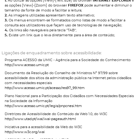
1.
Ao utilizar as opções [View]-[Text size] do browser
INTERNET EXPLORER
e
as opções [View]-[Zoom] do browser
FIREFOX
pode aumentar e diminuir o
tamanho da fonte de modo a facilitar a leitura;
2.
As imagens utilizadas apresentam texto alternativo;
3.
Os menus encontram-se formatados como listas de modo a facilitar a
consulta aos utilizadores que façam uso de tecnologias de navegação;
4.
Os links são navegáveis pela tecla "TAB";
5.
Existe um link que o leva diretamente para a área de conteúdo;
Ligações de enquadramento sobre acessibilidade:
Programa ACESSO da UMIC - Agência para a Sociedade do Conhecimento
http://www.acesso.umic.pt
Documento da Resolução do Conselho de Ministros Nº 97/99 sobre
acessibilidade dos sítios da administração pública na Internet pelos cidadãos
com necessidades especiais
http://www.acesso.umic.pt/acesso/res97_99.htm
Plano Nacional para a Participação dos Cidadãos com Necessidades Especiais
na Sociedade da Informação
http://www.acesso.umic.pt/legis/pnpcnesi.htm
Diretrizes de Acessibilidade do Conteúdo da Web 1.0, do W3C
http://www.utad.pt/wai/wai-pageauth.html
Iniciativa para a acessibilidade da Web do W3C
http://www.w3c.org/wai