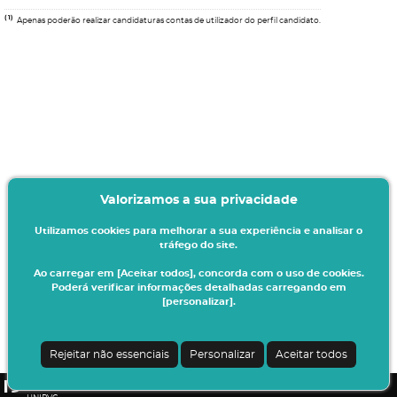
(1)
Apenas poderão realizar candidaturas contas de utilizador do perfil candidato.
Valorizamos a sua privacidade
Utilizamos cookies para melhorar a sua experiência e analisar o
tráfego do site.
Ao carregar em [Aceitar todos], concorda com o uso de cookies.
Poderá verificar informações detalhadas carregando em
[personalizar].
Termos & Condições
Ao iniciar este processo está a indicar à instituição o seu interesse em efetuar a
sua matrícula/inscrição no presente ano letivo.
Rejeitar não essenciais
Personalizar
Aceitar todos
Todos os dados introduzidos serão da sua responsabilidade.
CSSnet - Aplicacao Web | v24.0.7-3 (24.0.6-8)
|