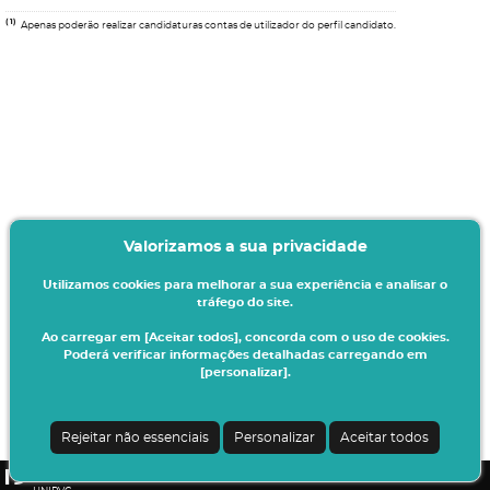
(1)
Apenas poderão realizar candidaturas contas de utilizador do perfil candidato.
Valorizamos a sua privacidade
Utilizamos cookies para melhorar a sua experiência e analisar o
tráfego do site.
Ao carregar em [Aceitar todos], concorda com o uso de cookies.
Poderá verificar informações detalhadas carregando em
[personalizar].
Termos & Condições
Ao iniciar este processo está a indicar à instituição o seu interesse em efetuar a
sua matrícula/inscrição no presente ano letivo.
Rejeitar não essenciais
Personalizar
Aceitar todos
Todos os dados introduzidos serão da sua responsabilidade.
CSSnet - Aplicacao Web | v24.0.7-3 (24.0.6-8)
|