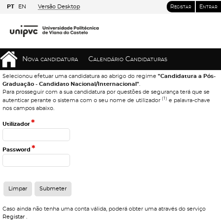
PT
EN
Versão Desktop
Registar
Entrar
Nova candidatura
Calendário Candidaturas
Selecionou efetuar uma candidatura ao abrigo do regime
"Candidatura a Pós-
Graduação - Candidato Nacional/Internacional"
.
Para prosseguir com a sua candidatura por questões de segurança terá que se
(1)
autenticar perante o sistema com o seu nome de utilizador
e palavra-chave
nos campos abaixo.
*
Utilizador
*
Password
Caso ainda não tenha uma conta válida, poderá obter uma através do serviço
Registar
.